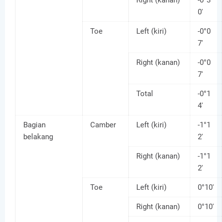
Right (kanan)
-0°3
0'
Toe
Left (kiri)
-0°0
7'
Right (kanan)
-0°0
7'
Total
-0°1
4'
Bagian
Camber
Left (kiri)
-1°1
belakang
2'
Right (kanan)
-1°1
2'
Toe
Left (kiri)
0°10'
Right (kanan)
0°10'