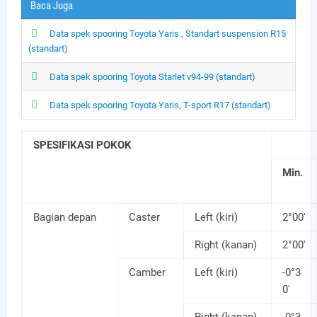
Baca Juga
Data spek spooring Toyota Yaris , Standart suspension R15
(standart)
Data spek spooring Toyota Starlet v94-99 (standart)
Data spek spooring Toyota Yaris, T-sport R17 (standart)
SPESIFIKASI POKOK
Min.
Bagian depan
Caster
Left (kiri)
2°00'
Right (kanan)
2°00'
Camber
Left (kiri)
-0°3
0'