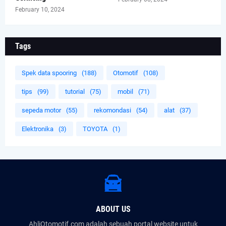
February 10, 2024
Tags
Spek data spooring
(188)
Otomotif
(108)
tips
(99)
tutorial
(75)
mobil
(71)
sepeda motor
(55)
rekomondasi
(54)
alat
(37)
Elektronika
(3)
TOYOTA
(1)
ABOUT US
AhliOtomotif.com adalah sebuah portal website untuk