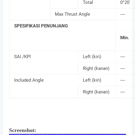
Total
0°20'
Max Thrust Angle
----
SPESIFIKASI PENUNJANG
Min.
SAI /KPI
Left (kiri)
----
Right (kanan)
----
Included Angle
Left (kiri)
----
Right (kanan)
----
Screenshot: