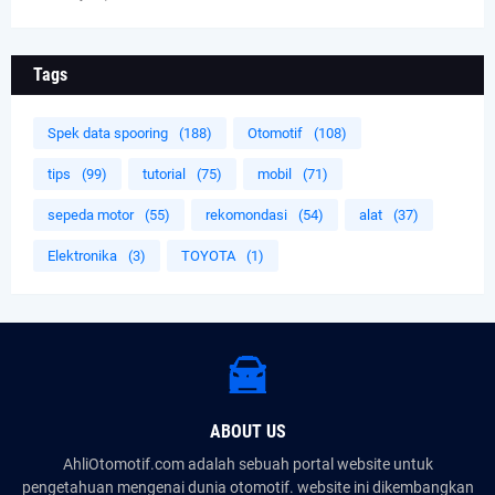
Tags
Spek data spooring
(188)
Otomotif
(108)
tips
(99)
tutorial
(75)
mobil
(71)
sepeda motor
(55)
rekomondasi
(54)
alat
(37)
Elektronika
(3)
TOYOTA
(1)
ABOUT US
AhliOtomotif.com adalah sebuah portal website untuk
pengetahuan mengenai dunia otomotif. website ini dikembangkan