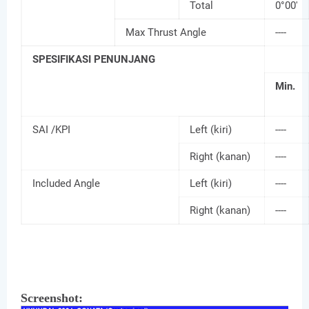
Total
0°00'
Max Thrust Angle
----
SPESIFIKASI PENUNJANG
Min.
SAI /KPI
Left (kiri)
----
Right (kanan)
----
Included Angle
Left (kiri)
----
Right (kanan)
----
Screenshot: