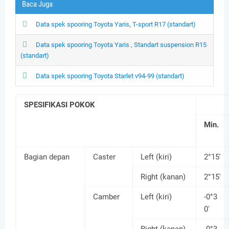
Baca Juga
Data spek spooring Toyota Yaris, T-sport R17 (standart)
Data spek spooring Toyota Yaris , Standart suspension R15
(standart)
Data spek spooring Toyota Starlet v94-99 (standart)
SPESIFIKASI POKOK
Min.
Bagian depan
Caster
Left (kiri)
2°15'
Right (kanan)
2°15'
Camber
Left (kiri)
-0°3
0'