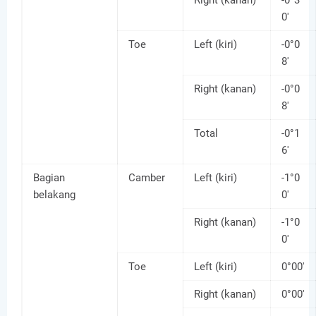
Right (kanan)
-0°3
0'
Toe
Left (kiri)
-0°0
8'
Right (kanan)
-0°0
8'
Total
-0°1
6'
Bagian
Camber
Left (kiri)
-1°0
belakang
0'
Right (kanan)
-1°0
0'
Toe
Left (kiri)
0°00'
Right (kanan)
0°00'