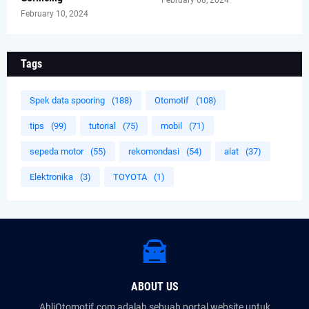
February 08, 2024
February 10, 2024
Tags
Spek data spooring
(188)
Otomotif
(108)
tips
(99)
tutorial
(75)
mobil
(71)
sepeda motor
(55)
rekomondasi
(54)
alat
(37)
Elektronika
(3)
TOYOTA
(1)
ABOUT US
AhliOtomotif.com adalah sebuah portal website untuk