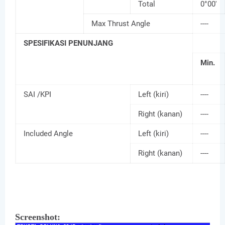
Total
0°00'
Max Thrust Angle
----
SPESIFIKASI PENUNJANG
Min.
SAI /KPI
Left (kiri)
----
Right (kanan)
----
Included Angle
Left (kiri)
----
Right (kanan)
----
Screenshot: