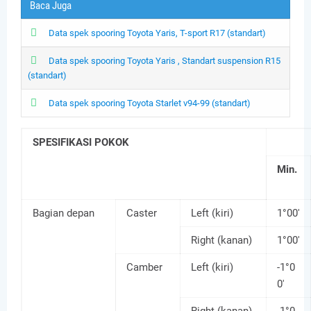
Baca Juga
Data spek spooring Toyota Yaris, T-sport R17 (standart)
Data spek spooring Toyota Yaris , Standart suspension R15
(standart)
Data spek spooring Toyota Starlet v94-99 (standart)
SPESIFIKASI POKOK
Min.
Bagian depan
Caster
Left (kiri)
1°00'
Right (kanan)
1°00'
Camber
Left (kiri)
-1°0
0'