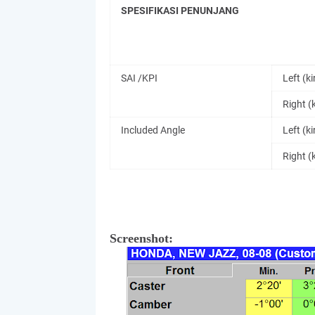
SPESIFIKASI PENUNJANG
SAI /KPI
Left (kir
Right (
Included Angle
Left (kir
Right (
Screenshot: