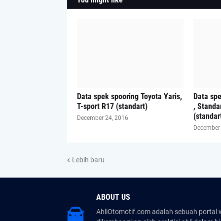
Data spek spooring Toyota Yaris,
Data spe
T-sport R17 (standart)
, Standa
(standar
December 24, 2016
December 
Lebih baru
ABOUT US
AhliOtomotif.com adalah sebuah portal 