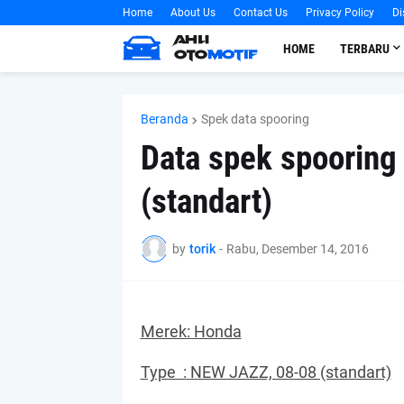
Home
About Us
Contact Us
Privacy Policy
Di
HOME
TERBARU
Beranda
Spek data spooring
Data spek spooring
(standart)
by
torik
-
Rabu, Desember 14, 2016
Merek: Honda
Type :
NEW JAZZ, 08-08 (standart)