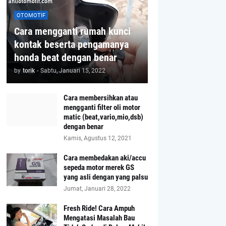
OTOMOTIF
Cara mengganti rumah kunci
kontak beserta pengamanya
honda beat dengan benar
by
torik
-
Sabtu, Januari 15, 2022
Cara membersihkan atau
mengganti filter oli motor
matic (beat,vario,mio,dsb)
dengan benar
Kamis, Agustus 12, 2021
Cara membedakan aki/accu
sepeda motor merek GS
yang asli dengan yang palsu
Jumat, Januari 28, 2022
Fresh Ride! Cara Ampuh
Mengatasi Masalah Bau