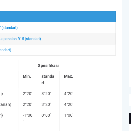
 (standart)
suspension R15 (standart)
andart)
Spesifikasi
Min.
standa
Max.
rt
i)
2°20'
3°20'
4°20'
kanan)
2°20'
3°20'
4°20'
i)
-1°00
0°00'
1°00'
'