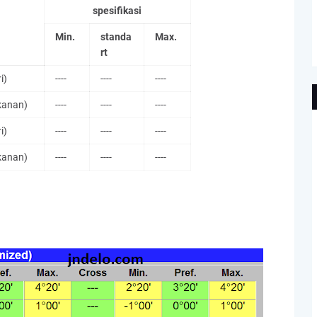
spesifikasi
Min.
standa
Max.
rt
i)
----
----
----
kanan)
----
----
----
i)
----
----
----
kanan)
----
----
----