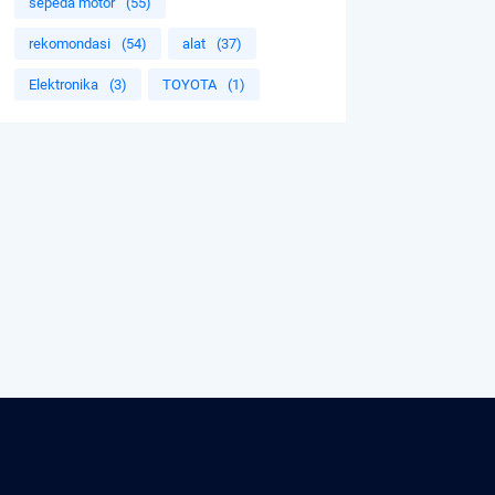
sepeda motor
(55)
rekomondasi
(54)
alat
(37)
Elektronika
(3)
TOYOTA
(1)