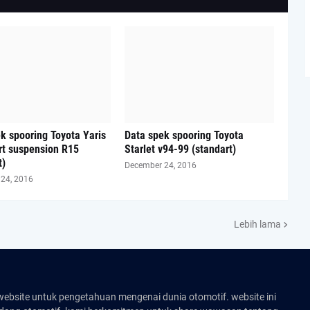
k spooring Toyota Yaris
Data spek spooring Toyota
rt suspension R15
Starlet v94-99 (standart)
t)
December 24, 2016
24, 2016
Lebih lama
website untuk pengetahuan mengenai dunia otomotif. website ini