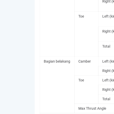
Right (
Toe
Left (kir
Right (
Total
Bagian belakang
Camber
Left (kir
Right (
Toe
Left (kir
Right (
Total
Max Thrust Angle