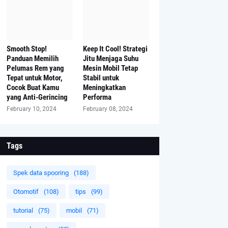
Smooth Stop!
Keep It Cool! Strategi
Panduan Memilih
Jitu Menjaga Suhu
Pelumas Rem yang
Mesin Mobil Tetap
Tepat untuk Motor,
Stabil untuk
Cocok Buat Kamu
Meningkatkan
yang Anti-Gerincing
Performa
February 10, 2024
February 08, 2024
Tags
Spek data spooring
(188)
Otomotif
(108)
tips
(99)
tutorial
(75)
mobil
(71)